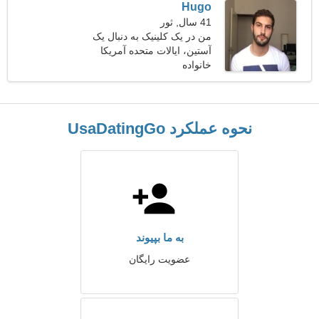
Hugo
41 سال, ثور
من در یک کلینیک به دنبال یک
زن مهربان هستم
آستین، ایالات متحده آمریکا
خانواده
نحوه عملکرد UsaDatingGo
به ما بپیوند
عضویت رایگان