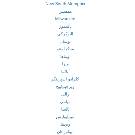
New South Memphis
ممفیس
Milwaukee
بالتیمور
البوکرکی
توسان
ساکرامنتو
اوماها
میزا
آتلانتا
کلرادو اسپرینگز
ویرجینیابیچ
رالی
میامی
تالسا
مینیاپولیس
ویچیتا
نیواورلئان