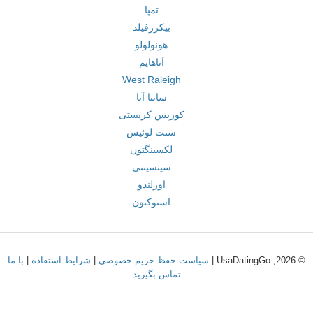
تمپا
بیکرزفیلد
هونولولو
آناهایم
West Raleigh
سانتا آنا
کورپس کریستی
سنت لوئیس
لکسینگتون
سینسینتی
اورلندو
استوکتون
© 2026, UsaDatingGo |
سیاست حفظ حریم خصوصی
|
شرایط استفاده
|
با ما
تماس بگیرید