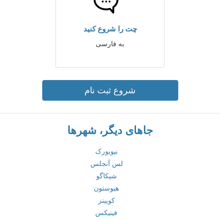
چت را شروع کنید
به فارسی
شروع ثبت نام
جاهای دیگر، شهرها
نیویورک
لس آنجلس
شیکاگو
هیوستون
کویینز
فینیکس