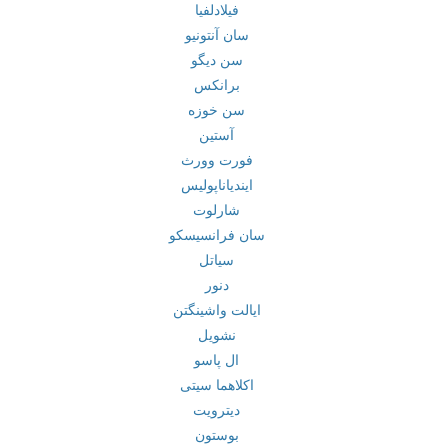
فیلادلفیا
سان آنتونیو
سن دیگو
برانکس
سن خوزه
آستین
فورت وورث
ایندیاناپولیس
شارلوت
سان فرانسیسکو
سیاتل
دنور
ایالت واشینگتن
نشویل
ال پاسو
اکلاهما سیتی
دیترویت
بوستون