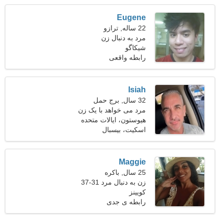
Eugene
22 ساله, ترازو
مرد به دنبال زن
شیکاگو
رابطه واقعی
Isiah
32 سال, برج حمل
مرد می خواهد با یک زن
ملاقات کند 26-30
هیوستون، ایالات متحده
آمریکا
اسکیت، بیسبال
Maggie
25 سال, باکره
زن به دنبال مرد 31-37
کویینز
رابطه ی جدی