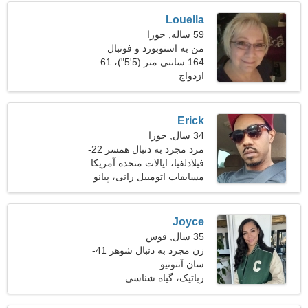
Louella
59 ساله, جوزا
من به اسنوبورد و فوتبال
علاقه دارم
164 سانتی متر (5'5")، 61
ازدواج
کیلوگرم (134 پوند)
Erick
34 سال, جوزا
مرد مجرد به دنبال همسر 22-
30
فیلادلفیا، ایالات متحده آمریکا
مسابقات اتومبیل رانی، پیانو
زدن
Joyce
35 سال, قوس
زن مجرد به دنبال شوهر 41-
44
سان آنتونیو
رباتیک، گیاه شناسی