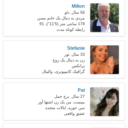
Milton
56 سال, دلو
مردی به دنبال یک خانم مسن
178 سانتی متر (5'11")، 91
کیلوگرم (200 پوند)
رابطه کوتاه مدت
Stefanie
33 سال, ثور
زن به دنبال یک زوج
برانکس
گرافیک کامپیوتری، والیبال
Pat
27 سال, برج حمل
ببینمت، من یک زن اشتها آور
هستم
سن خوزه، ایالات متحده
آمریکا
عشق واقعی