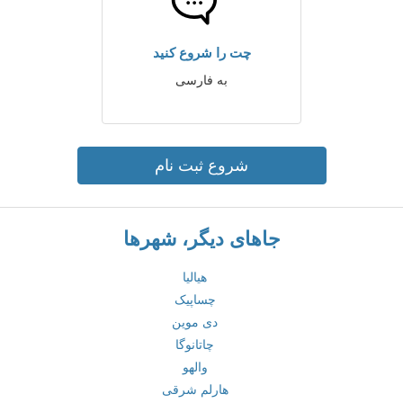
چت را شروع کنید
به فارسی
شروع ثبت نام
جاهای دیگر، شهرها
هیالیا
چساپیک
دی موین
چاتانوگا
والهو
هارلم شرقی