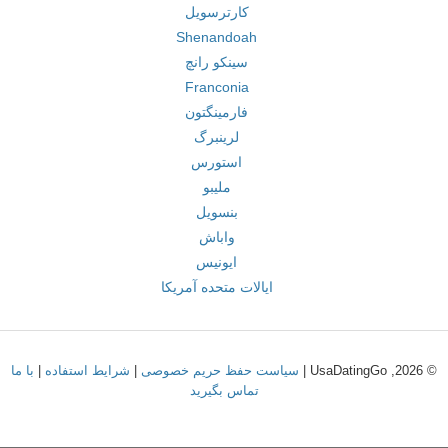
کارترسویل
Shenandoah
سینکو رانچ
Franconia
فارمینگتون
لرینبرگ
استورس
ملیبو
بنسویل
واباش
ایونیس
ایالات متحده آمریکا
© 2026, UsaDatingGo |
سیاست حفظ حریم خصوصی
|
شرایط استفاده
|
با ما
تماس بگیرید