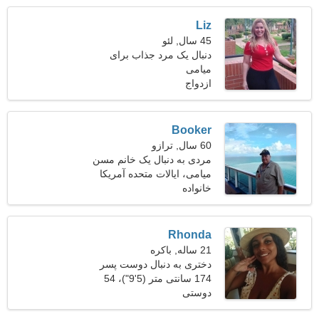
Liz
45 سال, لئو
دنبال یک مرد جذاب برای
میامی
خانواده هستم
ازدواج
Booker
60 سال, ترازو
مردی به دنبال یک خانم مسن
51-55
میامی، ایالات متحده آمریکا
خانواده
Rhonda
21 ساله, باکره
دختری به دنبال دوست پسر
22-32
174 سانتی متر (5'9")، 54
دوستی
کیلوگرم (119 پوند)