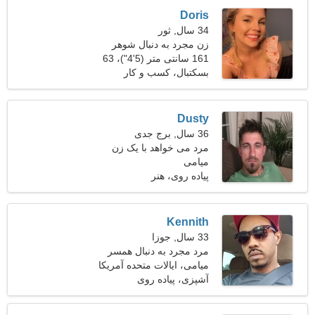
Doris
34 سال, ثور
زن مجرد به دنبال شوهر
161 سانتی متر (5'4")، 63
کیلوگرم (138 پوند)
بسکتبال، کسب و کار
Dusty
36 سال, برج جدی
مرد می خواهد با یک زن
میامی
ملاقات کند
پیاده روی، هنر
Kennith
33 سال, جوزا
مرد مجرد به دنبال همسر
میامی، ایالات متحده آمریکا
آشپزی، پیاده روی