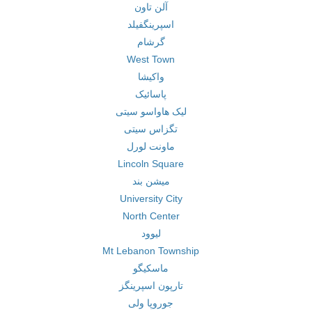
آلن تاون
اسپرینگفیلد
گرشام
West Town
واکیشا
پاسائیک
لیک هاواسو سیتی
تگزاس سیتی
ماونت لورل
Lincoln Square
میشن بند
University City
North Center
لیوود
Mt Lebanon Township
ماسکیگو
تارپون اسپرینگز
جوروپا ولی