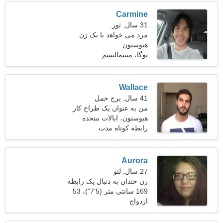
Carmine
31 سال, ثور
مرد می خواهد با یک زن
هیوستون
ملاقات کند
یوگا، مینیمالیسم
Wallace
41 سال, برج حمل
من به عنوان یک طراح کار
می کنم
هیوستون، ایالات متحده
آمریکا
رابطه کوتاه مدت
Aurora
27 سال, لئو
زن خندان به دنبال یک رابطه
طولانی مدت
169 سانتی متر (5'7")، 53
ازدواج
کیلوگرم (116 پوند)