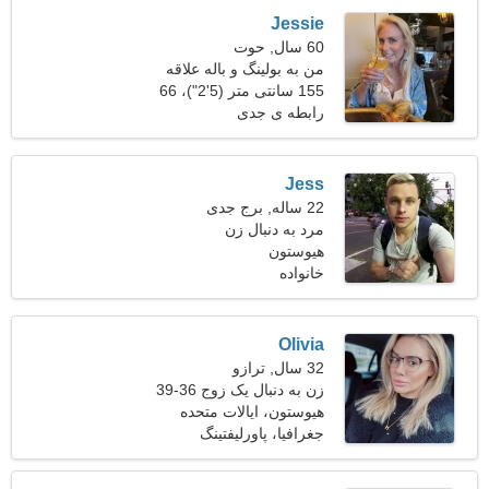
Jessie
60 سال, حوت
من به بولینگ و باله علاقه
دارم
155 سانتی متر (5'2")، 66
کیلوگرم (145 پوند)
رابطه ی جدی
Jess
22 ساله, برج جدی
مرد به دنبال زن
هیوستون
خانواده
Olivia
32 سال, ترازو
زن به دنبال یک زوج 36-39
هیوستون، ایالات متحده
آمریکا
جغرافیا، پاورلیفتینگ