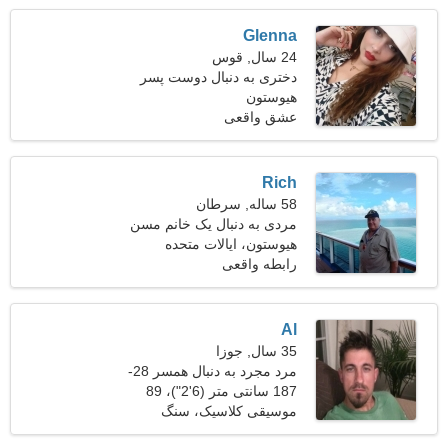
Glenna
24 سال, قوس
دختری به دنبال دوست پسر
هیوستون
عشق واقعی
Rich
58 ساله, سرطان
مردی به دنبال یک خانم مسن
49-53
هیوستون، ایالات متحده
آمریکا
رابطه واقعی
Al
35 سال, جوزا
مرد مجرد به دنبال همسر 28-
31
187 سانتی متر (6'2")، 89
کیلوگرم (196 پوند)
موسیقی کلاسیک، سنگ