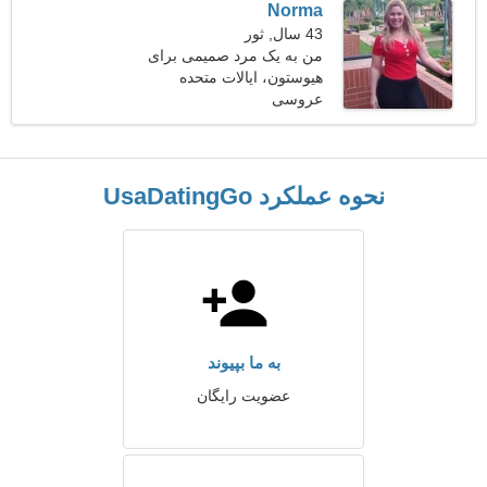
Norma
43 سال, ثور
من به یک مرد صمیمی برای
هیوستون، ایالات متحده
قدم زدن با هم نیاز دارم
آمریکا
عروسی
نحوه عملکرد UsaDatingGo
به ما بپیوند
عضویت رایگان