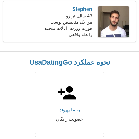
Stephen
43 سال, ترازو
من یک متخصص پوست
فورت وورث، ایالات متحده
هستم، به یک خانم احساساتی
آمریکا
نیاز دارم
رابطه واقعی
نحوه عملکرد UsaDatingGo
به ما بپیوند
عضویت رایگان