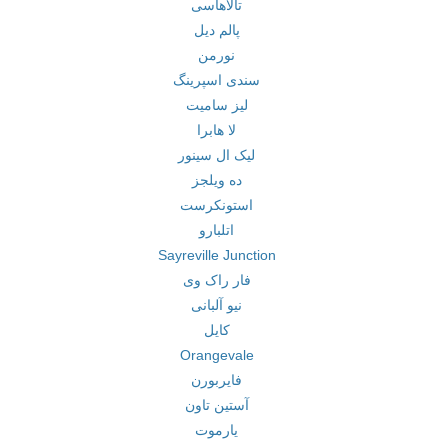
تالاهاسی
پالم دیل
نورمن
سندی اسپرینگ
لیز سامیت
لا هابرا
لیک ال سینور
ده ویلجز
استونکرست
اتلبارو
Sayreville Junction
فار راک وی
نیو آلبانی
کایل
Orangevale
فایربورن
آستین تاون
یارموت