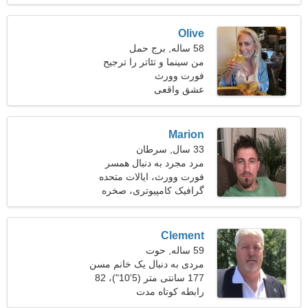
Olive
58 ساله, برج حمل
من سینما و تئاتر را ترجیح
می دهم
فورت وورث
عشق واقعی
Marion
33 سال, سرطان
مرد مجرد به دنبال همسر
فورت وورث، ایالات متحده
آمریکا
گرافیک کامپیوتری، صخره
نوردی
Clement
59 ساله, حوت
مردی به دنبال یک خانم مسن
49-56
177 سانتی متر (5'10")، 82
کیلوگرم (180 پوند)
رابطه کوتاه مدت