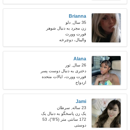
Brianna
35 سال, دلو
زن مجرد به دنبال شوهر
فورت وورث
والیبال، دوچرخه
Alana
26 سال, ثور
دختری به دنبال دوست پسر
فورت وورث، ایالات متحده
آمریکا
ازدواج
Jami
23 ساله, سرطان
یک زن پاسخگو به دنبال یک
مرد است
172 سانتی متر (5'8")، 53
دوستی
کیلوگرم (116 پوند)