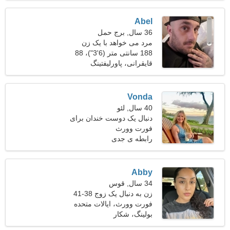
Abel
36 سال, برج حمل
مرد می خواهد با یک زن
ملاقات کند 25-33
188 سانتی متر (6'3")، 88
کیلوگرم (194 پوند)
قایقرانی، پاورلیفتینگ
Vonda
40 سال, لئو
دنبال یک دوست خندان برای
فورت وورث
مسافرت هستم
رابطه ی جدی
Abby
34 سال, قوس
زن به دنبال یک زوج 38-41
فورت وورث، ایالات متحده
آمریکا
بولینگ، شکار