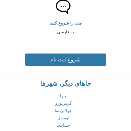
چت را شروع کنید
به فارسی
شروع ثبت نام
جاهای دیگر، شهرها
میزا
گرینزبورو
چولا ویستا
لوییویل
چساپیک