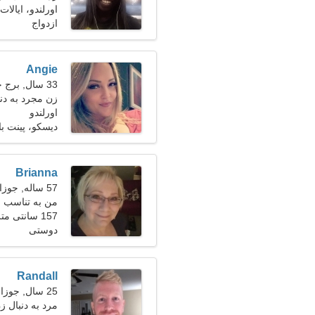
اورلندو، ایالات
ازدواج
Angie
33 سال, برج حمل
زن مجرد به دن
اورلندو
دیسکو، پینت با
Brianna
57 ساله, جوزا
من به تناسب ا
157 سانتی متر (5'2")، 69 کیلوگرم (152 پوند)
دوستی
Randall
25 سال, جوزا
مرد به دنبال ز