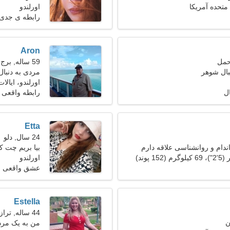
 متحده آمریکا
اورلندو
رابطه ی جدی
Aron
59 ساله, برج جدی
بال شوهر
مردی به دنبال ی
اورلندو، ایالا
ل
رابطه واقعی
Etta
24 سال, دلو
ندام و روانشناسی علاقه دارم
بیا بریم چت 
اورلندو
عشق واقعی
Estella
44 ساله, ترازو
ن
من به یک مرد 