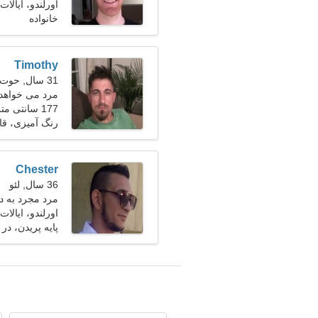
اورلندو، ایالات
خانواده
Timothy
31 سال, حوت
مرد می خواهد 
177 سانتی متر (5'10")، 78 کیلوگرم (171 پوند)
رنگ آمیزی، قا
Chester
36 سال, لئو
مرد مجرد به دنبا
اورلندو، ایالات
پایه پریدن، در