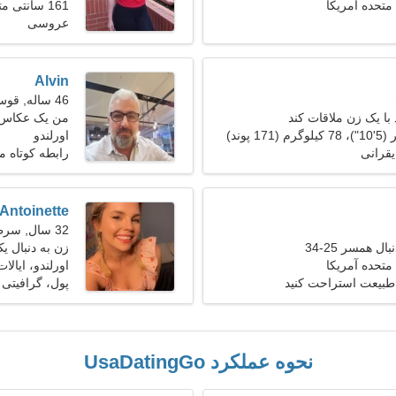
 متحده آمریکا
161 سانتی متر (5'4")، 65 کیلوگرم (143 پوند)
عروسی
Alvin
46 ساله, قوس
با یک زن ملاقات کند
من یک عکاس ه
اورلندو
یقرانی
رابطه کوتاه 
Antoinette
32 سال, سرطان
ل همسر 25-34
زن به دنبال یک ز
 متحده آمریکا
اورلندو، ایالا
 طبیعت استراحت کنید
پول، گرافیتی
نحوه عملکرد UsaDatingGo