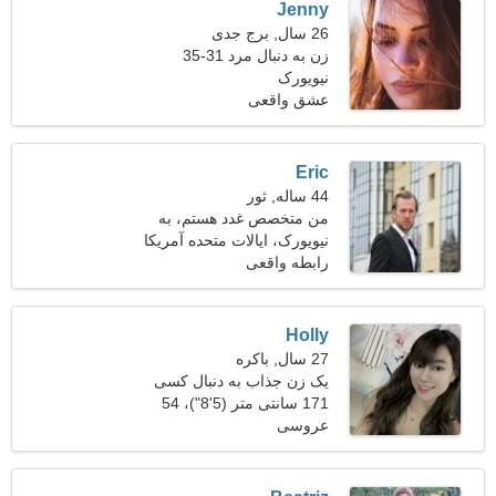
Jenny
26 سال, برج جدی
زن به دنبال مرد 31-35
نیویورک
عشق واقعی
Eric
44 ساله, ثور
من متخصص غدد هستم، به
یک خانم خوب نیاز دارم
نیویورک، ایالات متحده آمریکا
رابطه واقعی
Holly
27 سال, باکره
یک زن جذاب به دنبال کسی
مثل شما است
171 سانتی متر (5'8")، 54
عروسی
کیلوگرم (119 پوند)