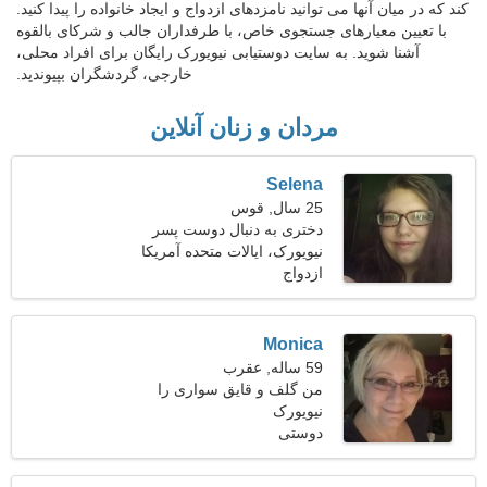
کند که در میان آنها می توانید نامزدهای ازدواج و ایجاد خانواده را پیدا کنید.
با تعیین معیارهای جستجوی خاص، با طرفداران جالب و شرکای بالقوه
آشنا شوید. به سایت دوستیابی نیویورک رایگان برای افراد محلی،
خارجی، گردشگران بپیوندید.
مردان و زنان آنلاین
Selena
25 سال, قوس
دختری به دنبال دوست پسر
31-32
نیویورک، ایالات متحده آمریکا
ازدواج
Monica
59 ساله, عقرب
من گلف و قایق سواری را
نیویورک
ترجیح می دهم
دوستی