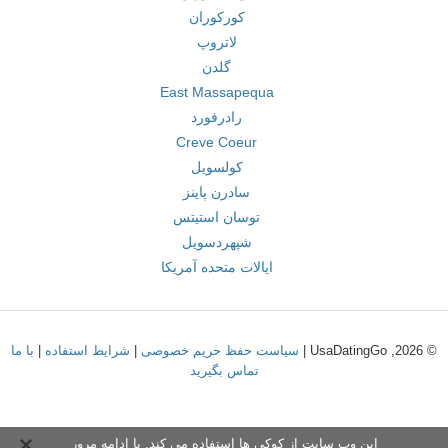
کورکوران
لاتروپ
گلدن
East Massapequa
رادرفورد
Creve Coeur
کولسویل
سادرن پاینز
توسان استیتس
شپهردسویل
ایالات متحده آمریکا
© 2026, UsaDatingGo |
سیاست حفظ حریم خصوصی
|
شرایط استفاده
|
با ما
تماس بگیرید
این وب سایت از کوکی ها استفاده می کند. با ادامه مرور