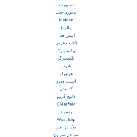
دونپورت
بدفورد جدید
Malden
پتالوما
اسپن هیل
لافایت غربی
اوکلند پارک
بلکسبرگ
شرتز
هولیوک
ایست میدو
گدسدن
کاتیج گروو
Clearfield
ردموند
West Islip
بوکا دل مار
سواحل نورتون