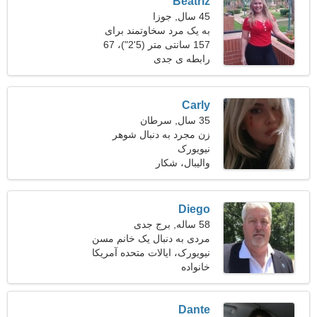
Beatriz
45 سال, جوزا
به یک مرد سخاوتمند برای
خانواده نیازمندم
157 سانتی متر (5'2")، 67
کیلوگرم (147 پوند)
رابطه ی جدی
Carly
35 سال, سرطان
زن مجرد به دنبال شوهر
نیویورک
والیبال، شکار
Diego
58 ساله, برج جدی
مردی به دنبال یک خانم مسن
50-53
نیویورک، ایالات متحده آمریکا
خانواده
Dante