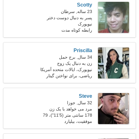
Scotty
23 ساله, سرطان
پسر به دنبال دوست دختر
است 21-31
نیویورک
رابطه کوتاه مدت
Priscilla
34 سال, برج حمل
زن به دنبال یک زوج
نیویورک، ایالات متحده آمریکا
ریاضی، برای نواختن گیتار
Steve
32 سال, جوزا
مرد می خواهد با یک زن
ملاقات کند
178 سانتی متر (5'11")، 79
کیلوگرم (174 پوند)
موفقیت، بیلیارد