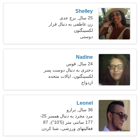
Shelley
25 سال, برج جدی
زن عاطفی به دنبال قرار
لکسینگتون
دوستی
Nadine
24 سال, قوس
دختری به دنبال دوست پسر
لکسینگتون، ایالات متحده
آمریکا
ازدواج
Leonel
36 سال, ترازو
مرد مجرد به دنبال همسر 25-
34
177 سانتی متر (5'10")، 87
کیلوگرم (191 پوند)
فعالیتهای ورزشی، شنا كردن