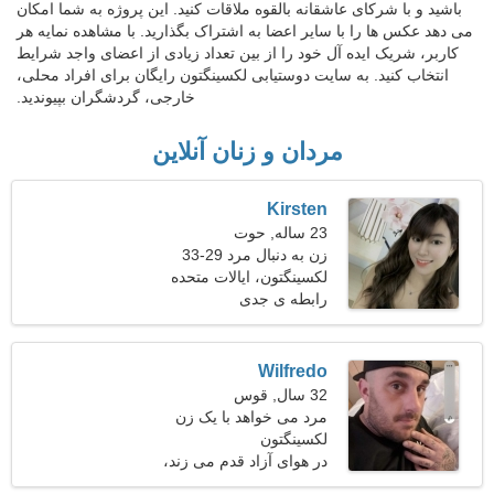
باشید و با شرکای عاشقانه بالقوه ملاقات کنید. این پروژه به شما امکان
می دهد عکس ها را با سایر اعضا به اشتراک بگذارید. با مشاهده نمایه هر
کاربر، شریک ایده آل خود را از بین تعداد زیادی از اعضای واجد شرایط
انتخاب کنید. به سایت دوستیابی لکسینگتون رایگان برای افراد محلی،
خارجی، گردشگران بپیوندید.
مردان و زنان آنلاین
Kirsten
23 ساله, حوت
زن به دنبال مرد 29-33
لکسینگتون، ایالات متحده
آمریکا
رابطه ی جدی
Wilfredo
32 سال, قوس
مرد می خواهد با یک زن
لکسینگتون
ملاقات کند 22-29
در هوای آزاد قدم می زند،
اسب سواری