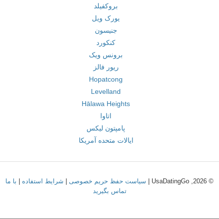
بروکفیلد
یورک ویل
جنیسون
کنکورد
برونس ویک
ریور فالز
Hopatcong
Levelland
Hālawa Heights
اتاوا
پامپتون لیکس
ایالات متحده آمریکا
© 2026, UsaDatingGo |
سیاست حفظ حریم خصوصی
|
شرایط استفاده
|
با ما
تماس بگیرید