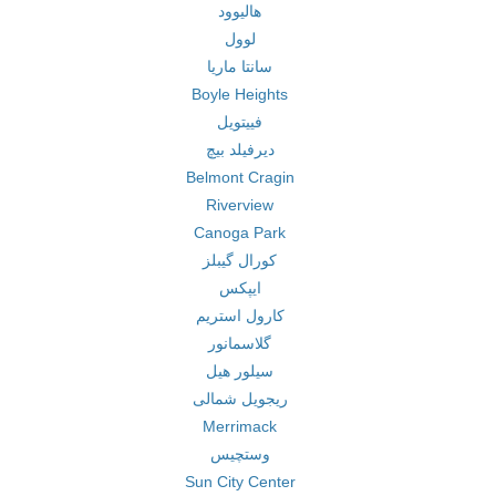
هالیوود
لوول
سانتا ماریا
Boyle Heights
فییتویل
دیرفیلد بیچ
Belmont Cragin
Riverview
Canoga Park
کورال گیبلز
ایپکس
کارول استریم
گلاسمانور
سیلور هیل
ریجویل شمالی
Merrimack
وستچیس
Sun City Center