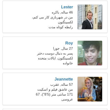
Lester
46 ساله, باکره
من در شهربازی کار می کنم،
لکسینگتون
به یک خانم حساس نیاز دارم
رابطه کوتاه مدت
Roy
27 سال, جوزا
پسر به دنبال دوست دختر
است
لکسینگتون، ایالات متحده
آمریکا
خانواده
Jeannette
57 ساله, عقرب
من عاشق فیلم و اسکیت
هستم
171 سانتی متر (5'8")، 67
عروسی
کیلوگرم (147 پوند)