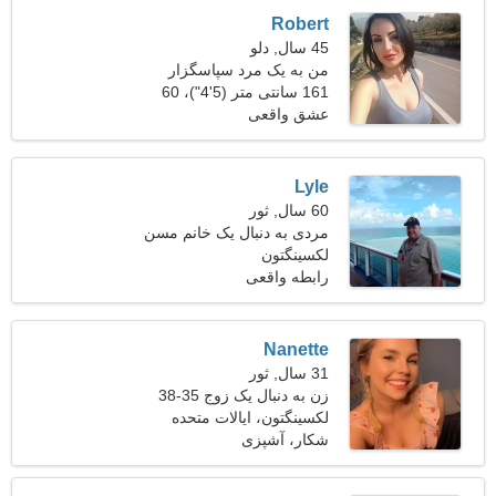
Robert
45 سال, دلو
من به یک مرد سپاسگزار
161 سانتی متر (5'4")، 60
برای قدم زدن با هم نیاز دارم
کیلوگرم (132 پوند)
عشق واقعی
Lyle
60 سال, ثور
مردی به دنبال یک خانم مسن
لکسینگتون
رابطه واقعی
Nanette
31 سال, ثور
زن به دنبال یک زوج 35-38
لکسینگتون، ایالات متحده
آمریکا
شکار، آشپزی