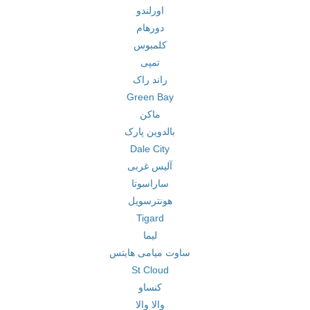
اورلندو
دورهام
کلمبوس
تمپی
راند راک
Green Bay
ماکن
بالدوین پارک
Dale City
آلیس غربی
ساراسوتا
هونترسویل
Tigard
لیما
ساوت میامی هایتس
St Cloud
کنساو
والا والا