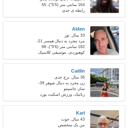
30-34
164 سانتی متر (5'5")، 55
کیلوگرم (121 پوند)
رابطه ی جدی
Alden
33 سال, ثور
مرد مجرد به دنبال همسر 21-
28
182 سانتی متر (6'0")، 88
کیلوگرم (194 پوند)
کوهنوردی، موسیقی کلاسیک
Caitlin
35 سال, برج جدی
زن مجرد به دنبال شوهر 39-
44
سان جاسینتو
رباتیک، ورزش اسکیت بورد
Karl
43 سال, حوت
من یک متخصص