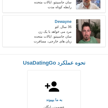
سان جاسینتو، ایالات متحده
کایروپراکتیک هستم و به دنبال
آمریکا
رابطه کوتاه مدت
یک زن احساسی هستم
Dewayne
36 سال, لئو
مرد می خواهد با یک زن
ملاقات کند 25-34
سان جاسینتو، ایالات متحده
آمریکا
زبان های خارجی، مسافرت
رفتن
نحوه عملکرد UsaDatingGo
به ما بپیوند
عضویت رایگان