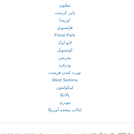
میلتون
پاین کرست
اوریندا
هایتسویل
Floral Park
لایو اوک
کوتسویل
بیتریس
ودرفرد
نورت لیندن هرست
West Sedona
لینکولنتون
پالاتکا
نیوبری
ایالات متحده آمریکا