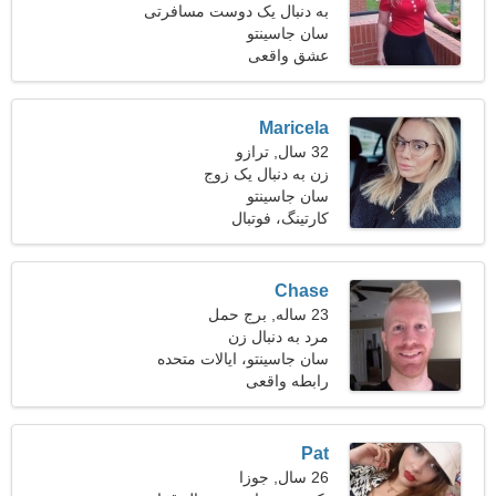
به دنبال یک دوست مسافرتی
سان جاسینتو
عضلانی هستم
عشق واقعی
Maricela
32 سال, ترازو
زن به دنبال یک زوج
سان جاسینتو
کارتینگ، فوتبال
Chase
23 ساله, برج حمل
مرد به دنبال زن
سان جاسینتو، ایالات متحده
آمریکا
رابطه واقعی
Pat
26 سال, جوزا