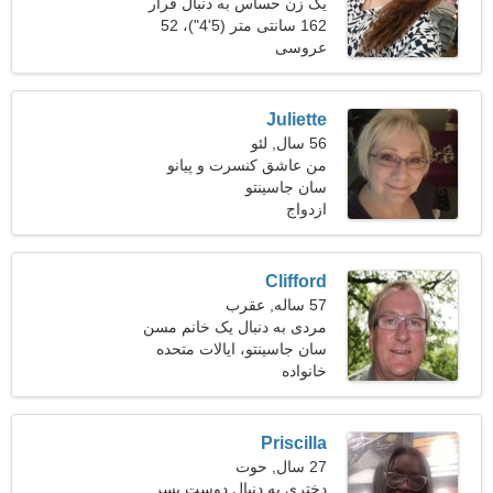
یک زن حساس به دنبال قرار
ملاقات است
162 سانتی متر (5'4")، 52
عروسی
کیلوگرم (114 پوند)
Juliette
56 سال, لئو
من عاشق کنسرت و پیانو
هستم
سان جاسینتو
ازدواج
Clifford
57 ساله, عقرب
مردی به دنبال یک خانم مسن
47-55
سان جاسینتو، ایالات متحده
آمریکا
خانواده
Priscilla
27 سال, حوت
دختری به دنبال دوست پسر