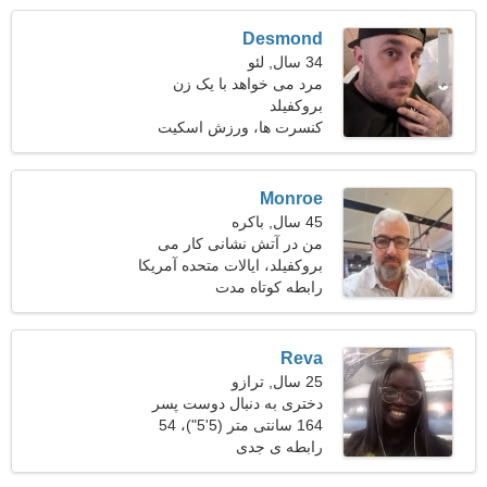
Desmond
34 سال, لئو
مرد می خواهد با یک زن
بروکفیلد
ملاقات کند 25-31
کنسرت ها، ورزش اسکیت
بورد
Monroe
45 سال, باکره
من در آتش نشانی کار می
کنم به یک خانم ماهر نیازمندم
بروکفیلد، ایالات متحده آمریکا
رابطه کوتاه مدت
Reva
25 سال, ترازو
دختری به دنبال دوست پسر
164 سانتی متر (5'5")، 54
کیلوگرم (119 پوند)
رابطه ی جدی