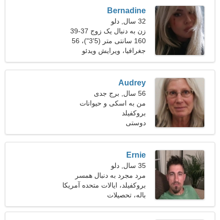
Bernadine
32 سال, دلو
زن به دنبال یک زوج 37-39
160 سانتی متر (5'3")، 56
کیلوگرم (123 پوند)
جغرافیا، ویرایش ویدئو
Audrey
56 سال, برج جدی
من به اسکی و حیوانات
بروکفیلد
خانگی علاقه دارم
دوستی
Ernie
35 سال, دلو
مرد مجرد به دنبال همسر
بروکفیلد، ایالات متحده آمریکا
باله، تحصیلات