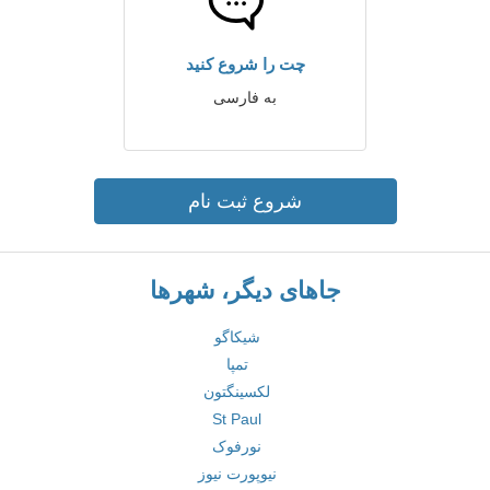
چت را شروع کنید
به فارسی
شروع ثبت نام
جاهای دیگر، شهرها
شیکاگو
تمپا
لکسینگتون
St Paul
نورفوک
نیوپورت نیوز