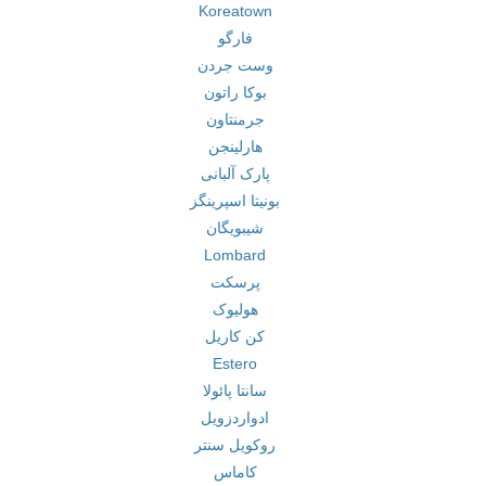
Koreatown
فارگو
وست جردن
بوکا راتون
جرمنتاون
هارلینجن
پارک آلبانی
بونیتا اسپرینگز
شیبویگان
Lombard
پرسکت
هولیوک
کن کاریل
Estero
سانتا پائولا
ادواردزویل
روکویل سنتر
کاماس