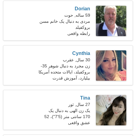
Dorian
59 ساله, حوت
مردی به دنبال یک خانم مسن
بروکفیلد
رابطه واقعی
Cynthia
30 سال, عقرب
زن مجرد به دنبال شوهر 35-
40
بروکفیلد، ایالات متحده آمریکا
بیلیارد، آموزش قدرت
Tina
27 سال, ثور
یک زن الهی به دنبال یک
رابطه جدی است
170 سانتی متر (5'7")، 52
کیلوگرم (114 پوند)
عشق واقعی