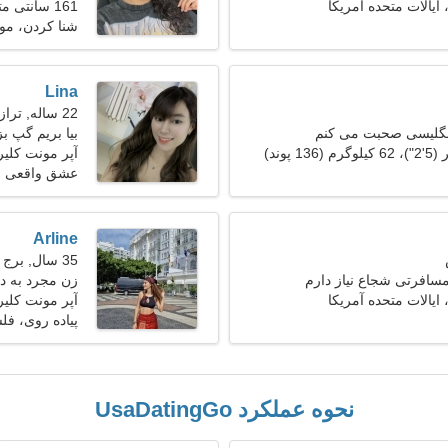
 ایالات متحده آمریکا
161 سانتی متر (5'4")، 59 کیلوگرم (130 پوند)
شنا كردن، مو
Lina
22 ساله, ترازو
انگلیسی صحبت می کنم
بیا بریم گپ ب
آپر مونت کلیر
عشق واقعی
Arline
35 سال, برج جدی
افرتی شجاع نیاز دارم
زن مجرد به دنبا
 ایالات متحده آمریکا
آپر مونت کلیر،
پیاده روی، فل
نحوه عملکرد UsaDatingGo