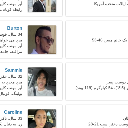
 ایالات متحده آمریکا
آپر مونت کلیر
رابطه کوتاه 
Burton
34 سال, قوس
ک خانم مسن 46-53
مرد می خواهد با
آپر مونت کلیر،
مراقبه، جامع
Sammie
32 سال, عقرب
ل دوست پسر
مرد مجرد به 
آپر مونت کلیر
بولینگ، فوتبال
Caroline
33 سال, باکره
ست دختر است 21-28
زن به دنبال یک ز