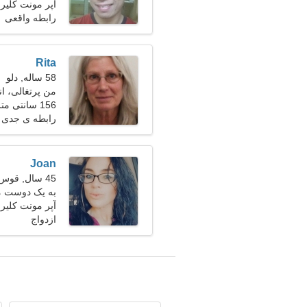
آپر مونت کلیر،
رابطه واقعی
Rita
58 ساله, دلو
من پرتغالی، 
156 سانتی متر (5'2")، 62 کیلوگرم (136 پوند)
رابطه ی جدی
Joan
45 سال, قوس
به یک دوست مس
آپر مونت کلیر،
ازدواج