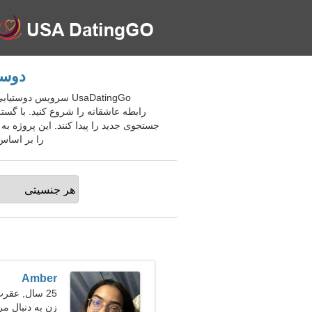
دوست
UsaDatingGo سرویس 
رابطه عاشقانه را شروع کنید. با گست
جستجوی جدید را پیدا کنند. این پروژه ب
را بر اساس 
Amber
25 سال, عقرب
زن به دنبال مرد 28-