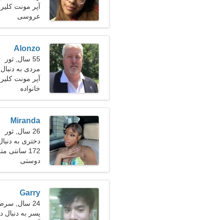
آپر مونت کلیر،
عروسی
Alonzo
55 سال, ثور
مردی به دنبال ی
آپر مونت کلیر
خانواده
Miranda
26 سال, ثور
دختری به دنبا
172 سانتی متر (5'8")، 54 کیلوگرم (119 پوند)
دوستی
Garry
24 سال, سرطان
پسر به دنبال دو