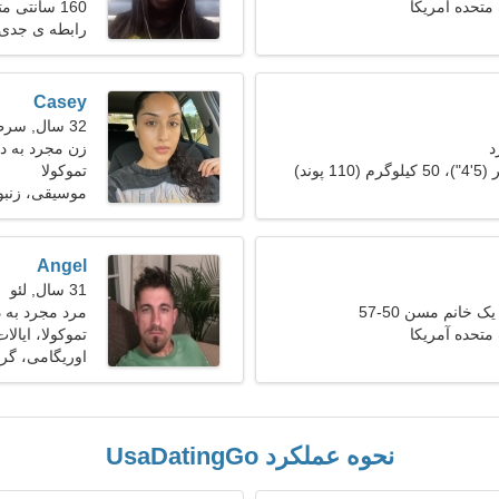
 متحده آمریکا
160 سانتی متر (5'3")، 54 کیلوگرم (119 پوند)
رابطه ی جدی
Casey
32 سال, سرطان
د
زن مجرد به دنبا
تموکولا
موسیقی، زنبو
Angel
31 سال, لئو
ک خانم مسن 50-57
مرد مجرد به دنب
 متحده آمریکا
تموکولا، ایالا
اوریگامی، گرا
نحوه عملکرد UsaDatingGo