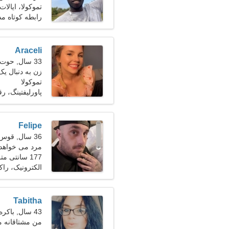
تموکولا، ایالات
رابطه کوتاه م
Araceli
33 سال, حوت
زن به دنبال یک زو
تموکولا
پاورلیفتینگ، ر
Felipe
36 سال, قوس
مرد می خواهد 
177 سانتی متر (5'10")، 82 کیلوگرم (180 پوند)
الکترونیک، راک
Tabitha
43 سال, باکره
من مشتاقانه من