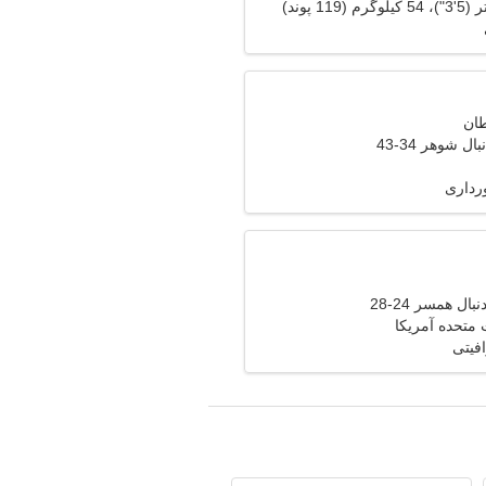
ل شوهر 34-43
رداری
ال همسر 24-28
ت متحده آمریکا
فیتی