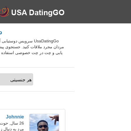
د
UsaDatingGo سرویس دوس
مردان مجرد ملاقات کنید. جستجوی پیشر
یابی و چت در چت خصوصی استفاده کنید.
Johnnie
26 سال, حوت
مرد به دنبال زن 23-