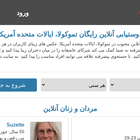
ورود
ا
وستیابی آنلاین رایگان تموکولا، ایالات متحده آمریکا
تیابی آنلاین محبوب در تموکولا، ایالات متحده آمریکا. عکس های زیبای کاربران در هر 
فته به شما کمک می کند شرکای عاشقانه را در میان دختران زیبا پیدا کنید و 
 با جستجوی پیشرفته علاقه می توانید افراد مناسب را پیدا کنید. به سایت دو
مردان و زنان آنلاین
Suzette
55 سال, جوزا
29
من رقص و بول