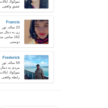
هستم
تموکولا، ایالات
عشق واقعی
Francis
23 ساله, ثور
زن به دنبال مر
162 سانتی متر (5'4")، 50 کیلوگرم (110 پوند)
دوستی
Frederick
59 ساله, ثور
مردی به دنبال ی
تموکولا، ایالات
رابطه واقعی