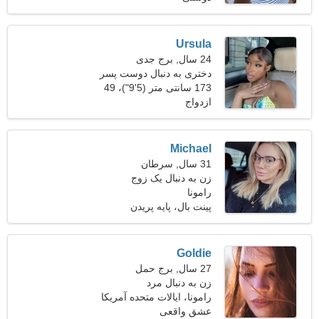
Ursula
24 سال, برج جدی
دختری به دنبال دوست پسر
27-34
173 سانتی متر (5'9")، 49
ازدواج
کیلوگرم (108 پوند)
Michael
31 سال, سرطان
زن به دنبال یک زوج
رامونا
پینت بال، پایه پریدن
Goldie
27 سال, برج حمل
زن به دنبال مرد
رامونا، ایالات متحده آمریکا
عشق واقعی