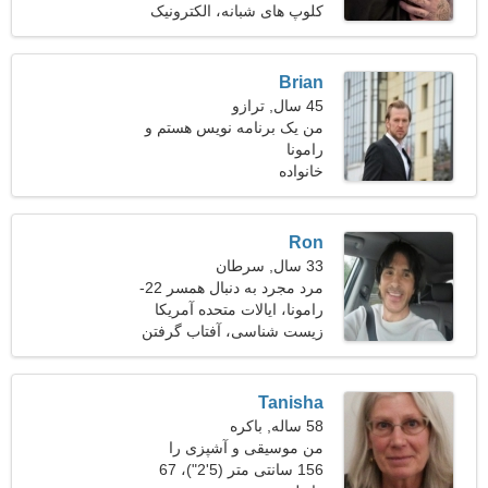
کلوپ های شبانه، الکترونیک
Brian
45 سال, ترازو
من یک برنامه نویس هستم و
رامونا
به دنبال یک زن زیبا هستم
خانواده
Ron
33 سال, سرطان
مرد مجرد به دنبال همسر 22-
30
رامونا، ایالات متحده آمریکا
زیست شناسی، آفتاب گرفتن
Tanisha
58 ساله, باکره
من موسیقی و آشپزی را
ترجیح می دهم
156 سانتی متر (5'2")، 67