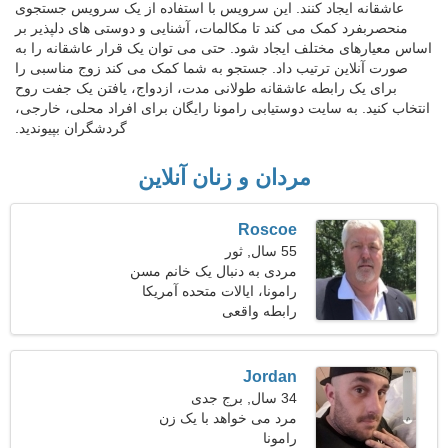
عاشقانه ایجاد کنند. این سرویس با استفاده از یک سرویس جستجوی
منحصربفرد کمک می کند تا مکالمات، آشنایی و دوستی های دلپذیر بر
اساس معیارهای مختلف ایجاد شود. حتی می توان یک قرار عاشقانه را به
صورت آنلاین ترتیب داد. جستجو به شما کمک می کند زوج مناسبی را
برای یک رابطه عاشقانه طولانی مدت، ازدواج، یافتن یک جفت روح
انتخاب کنید. به سایت دوستیابی رامونا رایگان برای افراد محلی، خارجی،
گردشگران بپیوندید.
مردان و زنان آنلاین
Roscoe
55 سال, ثور
مردی به دنبال یک خانم مسن
45-50
رامونا، ایالات متحده آمریکا
رابطه واقعی
Jordan
34 سال, برج جدی
مرد می خواهد با یک زن
رامونا
ملاقات کند 23-31