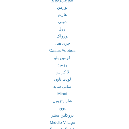
مورفریزبورو
نورمن
هارلم
دونی
لوول
نورواک
چری هیل
Casas Adobes
فونتین بلو
رزمید
لا کراس
لویت تاون
سانی ساید
Minot
شارلوتزویل
لیوود
بروکلین سنتر
Middle Village