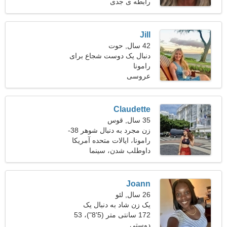
کیلوگرم (147 پوند)
رابطه ی جدی
Jill
42 سال, حوت
دنبال یک دوست شجاع برای
رامونا
خانواده هستم
عروسی
Claudette
35 سال, قوس
زن مجرد به دنبال شوهر 38-
43
رامونا، ایالات متحده آمریکا
داوطلب شدن، سینما
Joann
26 سال, لئو
یک زن شاد به دنبال یک
رابطه طولانی مدت است
172 سانتی متر (5'8")، 53
دوستی
کیلوگرم (116 پوند)