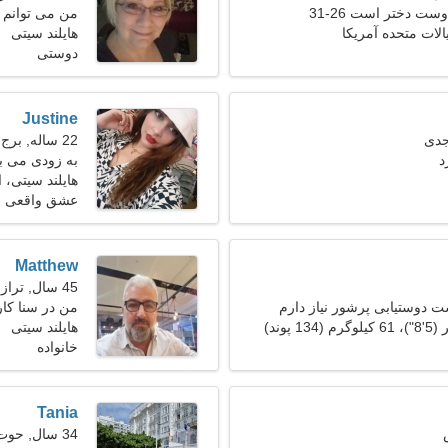
ست دختر است 26-31
من می توانم به
یالات متحده آمریکا
کنم
هایلند سیتی
دوستی
Justine
22 ساله, برج حمل
د
به زودی می ب
هایلند سیتی، ا
عشق واقعی
Matthew
45 سال, ترازو
 دوستیابی پرشور نیاز دارم
من در سنا کار
هایلند سیتی
خانواده
Tania
34 سال, حوت