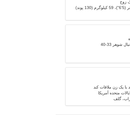
ک زوج
ل شوهر 33-40
با یک زن ملاقات کند
یالات متحده آمریکا
اب، گلف