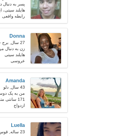
پسر به دنبال دو
هایلند سیتی، ا
رابطه واقعی
Donna
27 سال, برج جدی
زن به دنبال مر
هایلند سیتی
عروسی
Amanda
43 سال, دلو
من به یک دوست
171 سانتی متر (5'8")، 61 کیلوگرم (134 پوند)
ازدواج
Luella
23 ساله, قوس