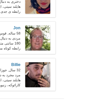
دختری به دنبال 
هایلند سیتی، ا
رابطه ی جدی
Jon
58 ساله, قوس
مردی به دنبال
180 سانتی متر (5'11")، 86 کیلوگرم (189 پوند)
رابطه کوتاه م
Billie
32 سال, جوزا
مرد مجرد به دنبا
هایلند سیتی، ا
کارائوکه، زنبو