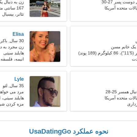
دوست پسر 27-30
زن به دنبال ی
یالات متحده آمریکا
167 سانتی متر (5'6")، 59 کیلوگرم (130 پوند)
تئاتر، بیسبال
Elisa
30 سال, باکره
 یک خانم مسن
زن مجرد به دنبا
هایلند سیتی
دت
انیمه، فلسفه
Lyle
35 سال, لئو
ل همسر 25-28
مرد می خواهد 
یالات متحده آمریکا
هایلند سیتی، ا
رداری
مزه کردن شر
نحوه عملکرد UsaDatingGo