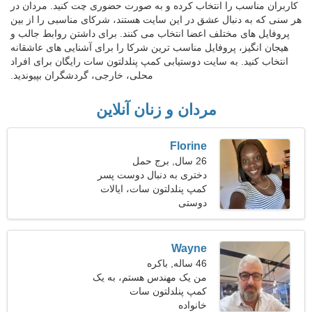
کاربران مناسب را انتخاب کرده و به صورت حضوری چت کنید. مردان در
هر سنی که به دنبال عشق در این سایت هستند، شرکای مناسبی را از بین
پروفایل های مختلف اعضا انتخاب می کنند. برای داشتن روابط جالب و
هیجان انگیز، پروفایل مناسب ترین شرکا را برای آشنایی های عاشقانه
انتخاب کنید. به سایت دوستیابی کمپ پنلدلتون سات رایگان برای افراد
محلی، خارجی، گردشگران بپیوندید.
مردان و زنان آنلاین
Florine
26 سال, برج حمل
دختری به دنبال دوست پسر
30-36
کمپ پنلدلتون سات، ایالات
دوستی
متحده آمریکا
Wayne
46 ساله, باکره
من یک مهندس هستم، به یک
زن شاد نیاز دارم
کمپ پنلدلتون سات
خانواده