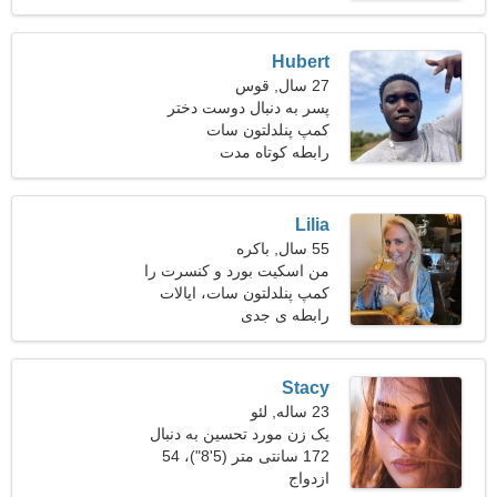
Hubert
27 سال, قوس
پسر به دنبال دوست دختر
است 25-29
کمپ پنلدلتون سات
رابطه کوتاه مدت
Lilia
55 سال, باکره
من اسکیت بورد و کنسرت را
ترجیح می دهم
کمپ پنلدلتون سات، ایالات
متحده آمریکا
رابطه ی جدی
Stacy
23 ساله, لئو
یک زن مورد تحسین به دنبال
عشق واقعی است
172 سانتی متر (5'8")، 54
ازدواج
کیلوگرم (119 پوند)