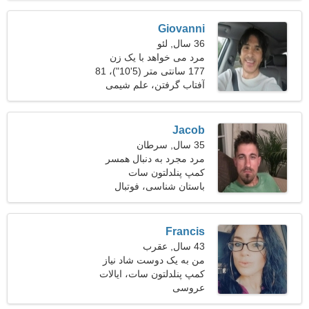
Giovanni
36 سال, لئو
مرد می خواهد با یک زن
ملاقات کند 28-31
177 سانتی متر (5'10")، 81
کیلوگرم (178 پوند)
آفتاب گرفتن، علم شیمی
Jacob
35 سال, سرطان
مرد مجرد به دنبال همسر
کمپ پنلدلتون سات
باستان شناسی، فوتبال
Francis
43 سال, عقرب
من به یک دوست شاد نیاز
دارم که با هم قدم بزنیم
کمپ پنلدلتون سات، ایالات
عروسی
متحده آمریکا