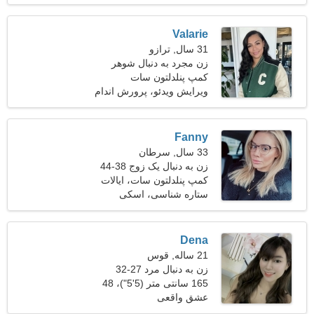
Valarie
31 سال, ترازو
زن مجرد به دنبال شوهر
کمپ پنلدلتون سات
ویرایش ویدئو، پرورش اندام
Fanny
33 سال, سرطان
زن به دنبال یک زوج 38-44
کمپ پنلدلتون سات، ایالات
متحده آمریکا
ستاره شناسی، اسکی
Dena
21 ساله, قوس
زن به دنبال مرد 27-32
165 سانتی متر (5'5")، 48
کیلوگرم (105 پوند)
عشق واقعی