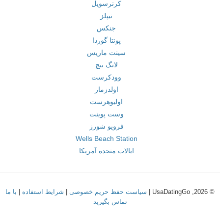
کرنرسویل
نیپلز
جنکس
پونتا گوردا
سینت ماریس
لانگ بیچ
وودکرست
اولدزمار
اولیوهرست
وست پوینت
فرویو شورز
Wells Beach Station
ایالات متحده آمریکا
© 2026, UsaDatingGo |
سیاست حفظ حریم خصوصی
|
شرایط استفاده
|
با ما
تماس بگیرید