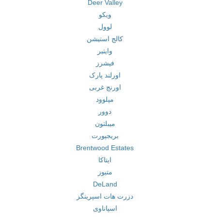
Deer Valley
ویکو
لوول
کالج استیشن
وایتیر
فیشرز
اورلند پارک
اورنج غربی
مپلوود
دوور
میبلتون
بریجپورت
Brentwood Estates
ایتاکا
متیوز
DeLand
دزرت هات اسپرینگز
اسپاناوی