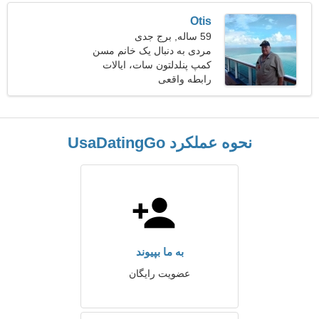
Otis
59 ساله, برج جدی
مردی به دنبال یک خانم مسن
48-57
کمپ پنلدلتون سات، ایالات
متحده آمریکا
رابطه واقعی
نحوه عملکرد UsaDatingGo
به ما بپیوند
عضویت رایگان