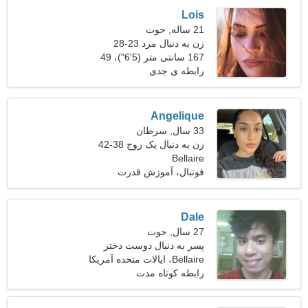
Lois
21 ساله, حوت
زن به دنبال مرد 23-28
167 سانتی متر (5'6")، 49
کیلوگرم (108 پوند)
رابطه ی جدی
Angelique
33 سال, سرطان
زن به دنبال یک زوج 38-42
Bellaire
فوتبال، آموزش قدرت
Dale
27 سال, حوت
پسر به دنبال دوست دختر
است 25-30
Bellaire، ایالات متحده آمریکا
رابطه کوتاه مدت