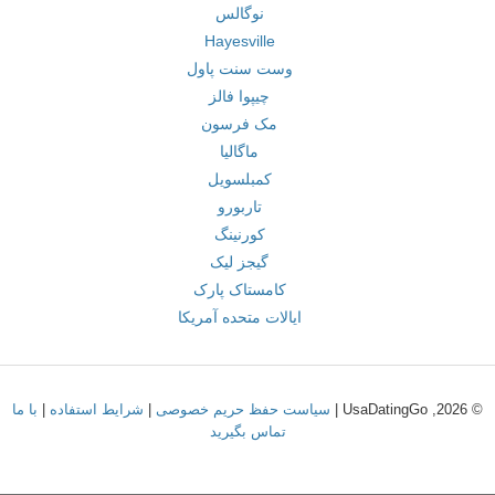
نوگالس
Hayesville
وست سنت پاول
چیپوا فالز
مک فرسون
ماگالیا
کمبلسویل
تاربورو
کورنینگ
گیجز لیک
کامستاک پارک
ایالات متحده آمریکا
© 2026, UsaDatingGo |
سیاست حفظ حریم خصوصی
|
شرایط استفاده
|
با ما
تماس بگیرید