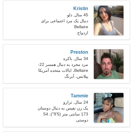
Kristin
45 سال, دلو
دنبال یک مرد اجتماعی برای
Bellaire
زندگی هستم
ازدواج
Preston
34 سال, باکره
مرد مجرد به دنبال همسر 22-
31
Bellaire، ایالات متحده آمریکا
پیلاتس، آبرنگ
Tammie
24 سال, ترازو
یک زن نفیس به دنبال دوستان
است
173 سانتی متر (5'9")، 54
دوستی
کیلوگرم (119 پوند)