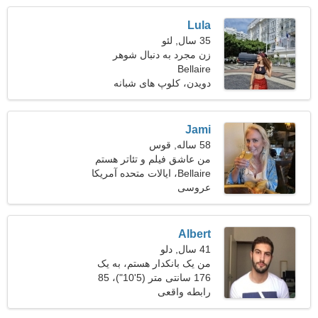
Lula
35 سال, لئو
زن مجرد به دنبال شوهر
Bellaire
دویدن، کلوپ های شبانه
Jami
58 ساله, قوس
من عاشق فیلم و تئاتر هستم
Bellaire، ایالات متحده آمریکا
عروسی
Albert
41 سال, دلو
من یک بانکدار هستم، به یک
زن شوخ نیاز دارم
176 سانتی متر (5'10")، 85
کیلوگرم (187 پوند)
رابطه واقعی