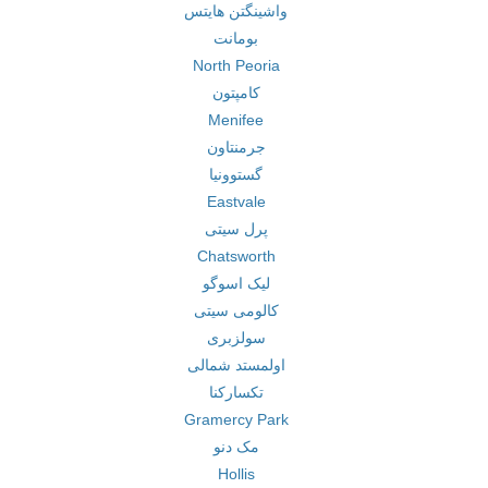
واشینگتن هایتس
بومانت
North Peoria
کامپتون
Menifee
جرمنتاون
گستوونیا
Eastvale
پرل سیتی
Chatsworth
لیک اسوگو
کالومی سیتی
سولزبری
اولمستد شمالی
تکسارکنا
Gramercy Park
مک دنو
Hollis