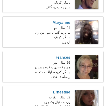
33
بالنگر کریک
شیرجه زدن، گلف
Maryanne
24 سال, لئو
بیا بریم گپ بزنیم، من زن
بالنگر کریک
جذابی هستم
ازدواج
Frances
56 سال, ثور
من رقصیدن و قدم زدن در
بالنگر کریک، ایالات متحده
هوای تازه را ترجیح می دهم
آمریکا
رابطه ی جدی
Ernestine
32 سال, عقرب
زن به دنبال یک زوج