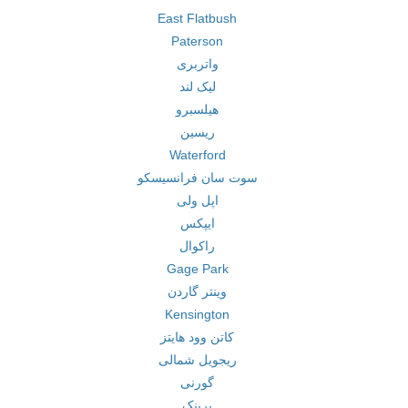
East Flatbush
Paterson
واتربری
لیک لند
هیلسبرو
ریسین
Waterford
سوت سان فرانسیسکو
اپل ولی
ایپکس
راکوال
Gage Park
وینتر گاردن
Kensington
کاتن وود هایتز
ریجویل شمالی
گورنی
بربنک