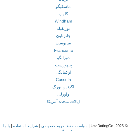
ماسکیگو
گلوپ
Windham
نورثفیلد
جانزتاون
سایوست
Franconia
دورانگو
پینهورست
اوکمالگی
Cusseta
اگدنس بورگ
واورلی
ایالات متحده آمریکا
© 2026, UsaDatingGo |
سیاست حفظ حریم خصوصی
|
شرایط استفاده
|
با ما