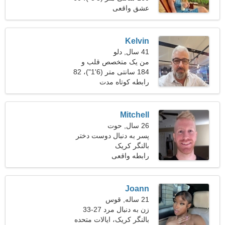
کیلوگرم (132 پوند)
عشق واقعی
Kelvin
41 سال, دلو
من یک متخصص قلب و
عروق هستم و به دنبال یک
184 سانتی متر (6'1")، 82
کیلوگرم (180 پوند)
زن زیبا هستم
رابطه کوتاه مدت
Mitchell
26 سال, حوت
پسر به دنبال دوست دختر
است
بالنگر کریک
رابطه واقعی
Joann
21 ساله, قوس
زن به دنبال مرد 27-33
بالنگر کریک، ایالات متحده