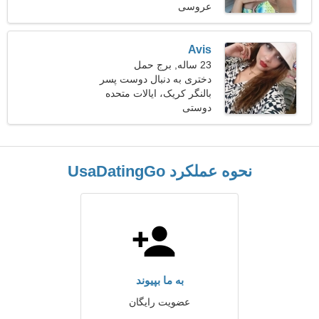
آمریکا
عروسی
Avis
23 ساله, برج حمل
دختری به دنبال دوست پسر
بالنگر کریک، ایالات متحده
آمریکا
دوستی
نحوه عملکرد UsaDatingGo
به ما بپیوند
عضویت رایگان