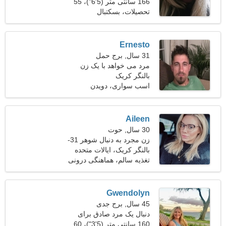
166 سانتی متر (5'6")، 55
کیلوگرم (121 پوند)
تحصیلات، بسکتبال
Ernesto
31 سال, برج حمل
مرد می خواهد با یک زن
ملاقات کند
بالنگر کریک
اسب سواری، دویدن
Aileen
30 سال, حوت
زن مجرد به دنبال شوهر 31-
42
بالنگر کریک، ایالات متحده
آمریکا
تغذیه سالم، هماهنگی درونی
Gwendolyn
45 سال, برج جدی
دنبال یک مرد صادق برای
مسافرت هستم
160 سانتی متر (5'3")، 60